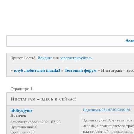
Акт
Привет, Гость!
Войдите
или
зарегистрируйтесь
.
»
клуб любителей mazda3
»
Тестовый форум
»
Инстаграм – здес
Страница:
1
Инстаграм – здесь и сейчас!
Поделиться
2021-07-09 04:02:26
nfdbyojymz
Новичок
Здравствуйте! Хотите зараба
Зарегистрирован
: 2021-02-28
лесом», а поиск целевого тр
Приглашений:
0
над стратегией продвижения,
Сообщений:
8