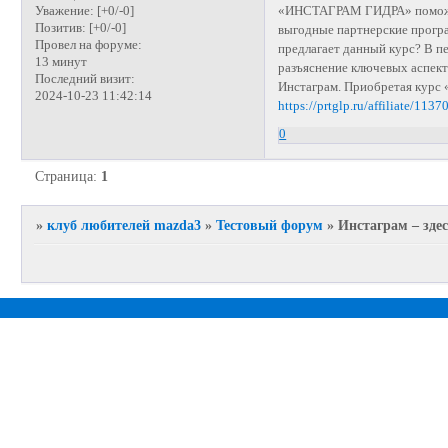
«ИНСТАГРАМ ГИДРА» поможет
Уважение:
[+0/-0]
Позитив:
[+0/-0]
выгодные партнерские програ
Провел на форуме:
предлагает данный курс? В п
13 минут
разъяснение ключевых аспект
Последний визит:
Инстаграм. Приобретая курс
2024-10-23 11:42:14
https://prtglp.ru/affiliate/113
0
Страница:
1
»
клуб любителей mazda3
»
Тестовый форум
»
Инстаграм – здес