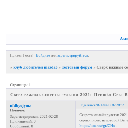
Акт
Привет, Гость!
Войдите
или
зарегистрируйтесь
.
»
клуб любителей mazda3
»
Тестовый форум
»
Сверх важные се
Страница:
1
Сверх важные секреты рулетки 2021г Пришёл Свет В
Поделиться
2021-04-12 02:30:33
nfdbyojymz
Новичок
Секреты онлайн рулетки 2021
Зарегистрирован
: 2021-02-28
серию писем, из которой Вы 
Приглашений:
0
https://ttm.rest/grJGHn
.
Сообщений:
8